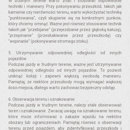
W trudnym terenie warto znać i stosować odpowiednie
techniki i manewry. Przy pokonywaniu przeszkód, takich jak
kamienie czy nierówności terenu, warto wykorzystać technikę
"punktowania", czyli skupienie się na konkretnym punkcie,
który chcemy ominąć. Ważne jest również stosowanie technik
takich jak "przebijanie" (przejeżdżanie przez głęboką kałużę),
"przepinanie" (przeskakiwanie przez przeszkodę) czy
"wspinanie" (pokonywanie stromego stoku).
5. Utrzymywanie odpowiedniej odległości od innych
pojazdów:
Podczas jazdy w trudnym terenie, ważne jest utrzymywanie
odpowiedniej odległości od innych pojazdów. To pozwoli
uniknąć kolizji i zapewni większą swobodę manewru.
Pamiętaj, że niektóre przeszkody mogą wymagać większej
ilości miejsca, dlatego warto zachować bezpieczny odstęp.
6. Obserwacja terenu i oznakowanie:
Podczas jazdy w trudnym terenie, należy stale obserwować
teren i oznakowanie. Zwracaj uwagę na oznakowanie terenu,
które może informować o zakazie wjazdu na niektóre
obszary lub ograniczeniach. Pamiętaj również o obserwacji
terenu przed pojazdem, aby zidentyfikować przeszkody i