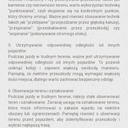
kamienie czy nierówności terenu, warto wykorzystać technikę
"punktowania", czyli skupienie się na konkretnym punkcie,
który chcemy ominąć. Ważne jest również stosowanie technik
takich jak "przebijanie" (przejeżdżanie przez głęboką kałużę),
"przepinanie" (przeskakiwanie przez przeszkodę) czy
"wspinanie" (pokonywanie stromego stoku).
5. Utrzymywanie odpowiedniej odległości od innych
pojazdów:
Podczas jazdy w trudnym terenie, ważne jest utrzymywanie
odpowiedniej odległości od innych pojazdów. To pozwoli
uniknąć kolizji i zapewni większą swobodę manewru.
Pamiętaj, że niektóre przeszkody mogą wymagać większej
ilości miejsca, dlatego warto zachować bezpieczny odstęp.
6. Obserwacja terenu i oznakowanie:
Podczas jazdy w trudnym terenie, należy stale obserwować
teren i oznakowanie. Zwracaj uwagę na oznakowanie terenu,
które może informować o zakazie wjazdu na niektóre
obszary lub ograniczeniach. Pamiętaj również o obserwacji
terenu przed pojazdem, aby zidentyfikować przeszkody i
wybrać najlepszą trasę.