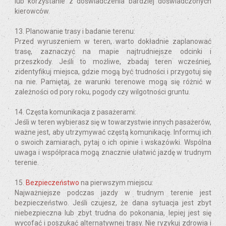
lub korzystanie z doświadczenia bardziej doświadczonych
kierowców.
13. Planowanie trasy i badanie terenu:
Przed wyruszeniem w teren, warto dokładnie zaplanować
trasę, zaznaczyć na mapie najtrudniejsze odcinki i
przeszkody. Jeśli to możliwe, zbadaj teren wcześniej,
zidentyfikuj miejsca, gdzie mogą być trudności i przygotuj się
na nie. Pamiętaj, że warunki terenowe mogą się różnić w
zależności od pory roku, pogody czy wilgotności gruntu.
14. Częsta komunikacja z pasażerami:
Jeśli w teren wybierasz się w towarzystwie innych pasażerów,
ważne jest, aby utrzymywać częstą komunikację. Informuj ich
o swoich zamiarach, pytaj o ich opinie i wskazówki. Wspólna
uwaga i współpraca mogą znacznie ułatwić jazdę w trudnym
terenie.
15.
Bezpieczeństwo
na pierwszym miejscu:
Najważniejsze podczas jazdy w trudnym terenie jest
bezpieczeństwo. Jeśli czujesz, że dana sytuacja jest zbyt
niebezpieczna lub zbyt trudna do pokonania, lepiej jest się
wycofać i poszukać alternatywnej trasy. Nie ryzykuj zdrowia i