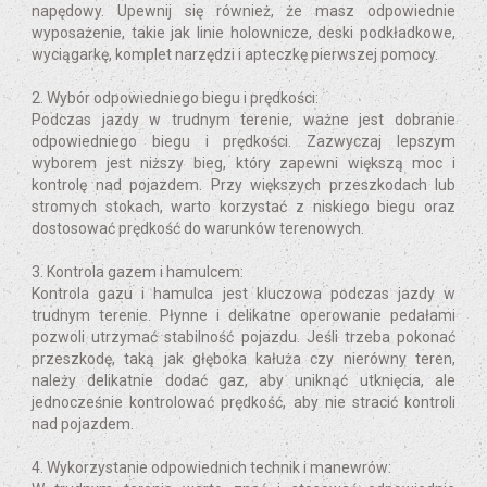
napędowy. Upewnij się również, że masz odpowiednie
wyposażenie, takie jak linie holownicze, deski podkładkowe,
wyciągarkę, komplet narzędzi i apteczkę pierwszej pomocy.
2. Wybór odpowiedniego biegu i prędkości:
Podczas jazdy w trudnym terenie, ważne jest dobranie
odpowiedniego biegu i prędkości. Zazwyczaj lepszym
wyborem jest niższy bieg, który zapewni większą moc i
kontrolę nad pojazdem. Przy większych przeszkodach lub
stromych stokach, warto korzystać z niskiego biegu oraz
dostosować prędkość do warunków terenowych.
3. Kontrola gazem i hamulcem:
Kontrola gazu i hamulca jest kluczowa podczas jazdy w
trudnym terenie. Płynne i delikatne operowanie pedałami
pozwoli utrzymać stabilność pojazdu. Jeśli trzeba pokonać
przeszkodę, taką jak głęboka kałuża czy nierówny teren,
należy delikatnie dodać gaz, aby uniknąć utknięcia, ale
jednocześnie kontrolować prędkość, aby nie stracić kontroli
nad pojazdem.
4. Wykorzystanie odpowiednich technik i manewrów: