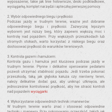
wyposażenie, takie jak linie holownicze, deski podkładkowe,
wyciągarkę, komplet narzędzi i apteczkę pierwszej pomocy.
2. Wybór odpowiedniego biegu i prędkości:
Podczas jazdy w trudnym terenie, ważne jest dobranie
odpowiedniego biegu i prędkości. Zazwyczaj lepszym
wyborem jest niższy bieg, który zapewni większą moc i
kontrolę nad pojazdem. Przy większych przeszkodach lub
stromych stokach, warto korzystać z niskiego biegu oraz
dostosować prędkość do warunków terenowych.
3. Kontrola gazem i hamulcem:
Kontrola gazu i hamulca jest kluczowa podczas jazdy w
trudnym terenie. Płynne i delikatne operowanie pedałami
pozwoli utrzymać stabilność pojazdu. Jeśli trzeba pokonać
przeszkodę, taką jak głęboka kałuża czy nierówny teren,
należy delikatnie dodać gaz, aby uniknąć utknięcia, ale
jednocześnie kontrolować prędkość, aby nie stracić kontroli
nad pojazdem
wyciągarki
.
4. Wykorzystanie odpowiednich technik i manewrów:
W trudnym terenie warto znać i stosować odpowiednie
techniki i manewry. Przy pokonywaniu przeszkód, takich jak