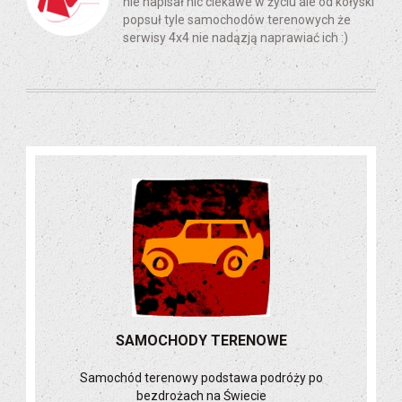
nie napisał nic ciekawe w życiu ale od kołyski
popsuł tyle samochodów terenowych że
serwisy 4x4 nie nadązją naprawiać ich :)
SAMOCHODY TERENOWE
Samochód terenowy podstawa podróży po
bezdrożach na Świecie